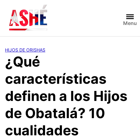
Saltar
al
contenido
Menu
HIJOS DE ORISHAS
¿Qué
características
definen a los Hijos
de Obatalá? 10
cualidades