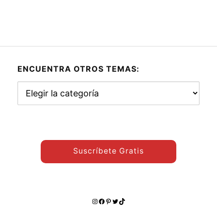
ENCUENTRA OTROS TEMAS:
Encuentra
otros
temas:
Suscríbete Gratis
Instagram
Facebook
Pinterest
Twitter
TikTok