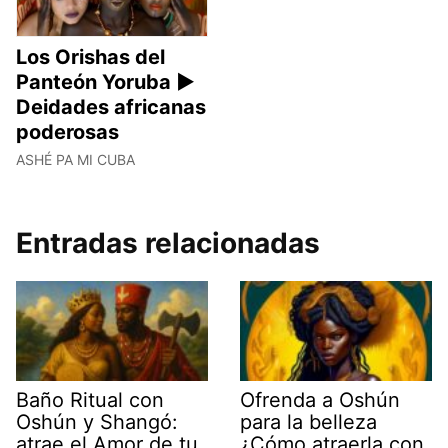
Los Orishas del
Panteón Yoruba ►
Deidades africanas
poderosas
ASHÉ PA MI CUBA
Entradas relacionadas
Baño Ritual con
Ofrenda a Oshún
Oshún y Shangó:
para la belleza
atrae el Amor de tu
¿Cómo atraerla con