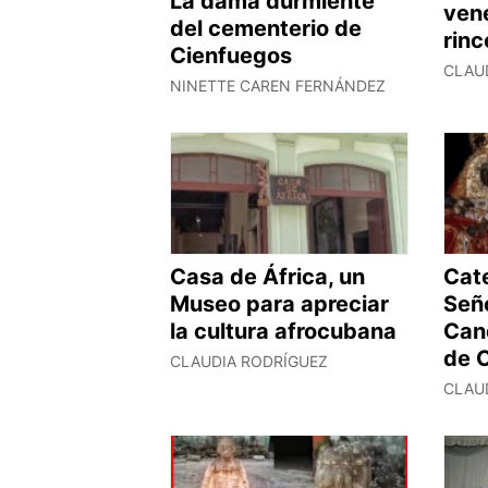
La dama durmiente
ven
del cementerio de
rin
Cienfuegos
CLAU
NINETTE CAREN FERNÁNDEZ
Casa de África, un
Cat
Museo para apreciar
Seño
la cultura afrocubana
Cand
de 
CLAUDIA RODRÍGUEZ
CLAU