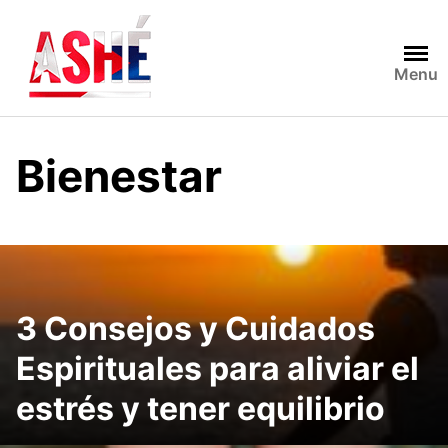
Saltar
al
contenido
Menu
Bienestar
3 Consejos y Cuidados
Espirituales para aliviar el
estrés y tener equilibrio