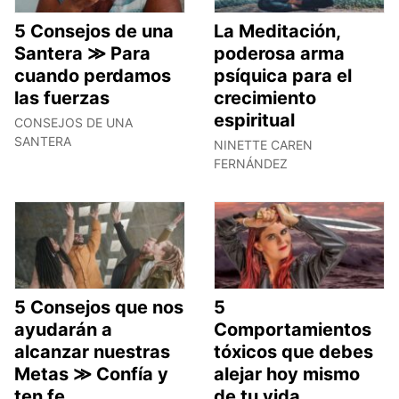
5 Consejos de una
La Meditación,
Santera ≫ Para
poderosa arma
cuando perdamos
psíquica para el
las fuerzas
crecimiento
espiritual
CONSEJOS DE UNA
SANTERA
NINETTE CAREN
FERNÁNDEZ
5 Consejos que nos
5
ayudarán a
Comportamientos
alcanzar nuestras
tóxicos que debes
Metas ≫ Confía y
alejar hoy mismo
ten fe
de tu vida