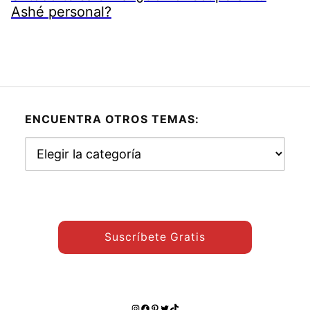
Ashé personal?
ENCUENTRA OTROS TEMAS:
Encuentra
otros
temas:
Suscríbete Gratis
Instagram
Facebook
Pinterest
Twitter
TikTok