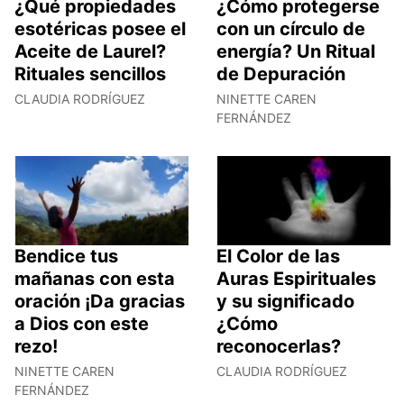
¿Qué propiedades
¿Cómo protegerse
esotéricas posee el
con un círculo de
Aceite de Laurel?
energía? Un Ritual
Rituales sencillos
de Depuración
CLAUDIA RODRÍGUEZ
NINETTE CAREN
FERNÁNDEZ
Bendice tus
El Color de las
mañanas con esta
Auras Espirituales
oración ¡Da gracias
y su significado
a Dios con este
¿Cómo
rezo!
reconocerlas?
NINETTE CAREN
CLAUDIA RODRÍGUEZ
FERNÁNDEZ